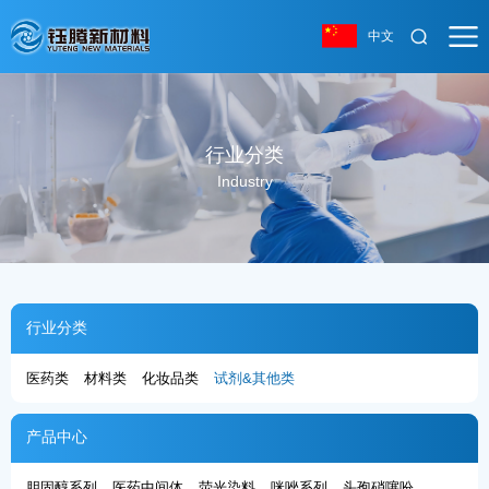
中文
行业分类
Industry
行业分类
医药类
材料类
化妆品类
试剂&其他类
产品中心
胆固醇系列
医药中间体
荧光染料
咪唑系列
头孢硝噻吩